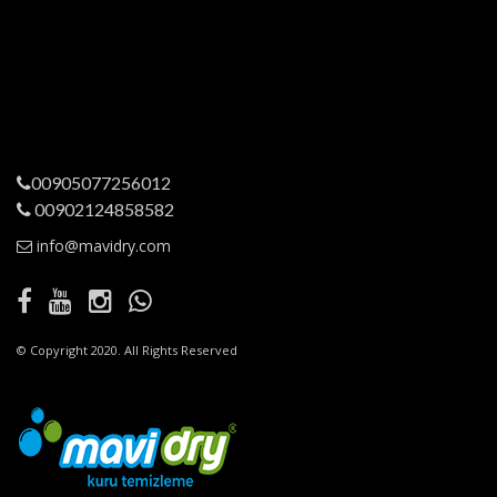
BAŞAKŞEHİR MAH 1ETAP NEWİSTA LİFE ÇARŞI
/BAŞAKŞEHİR/İSTANBUL
00905077256012
00902124858582
info@mavidry.com
© Copyright 2020. All Rights Reserved